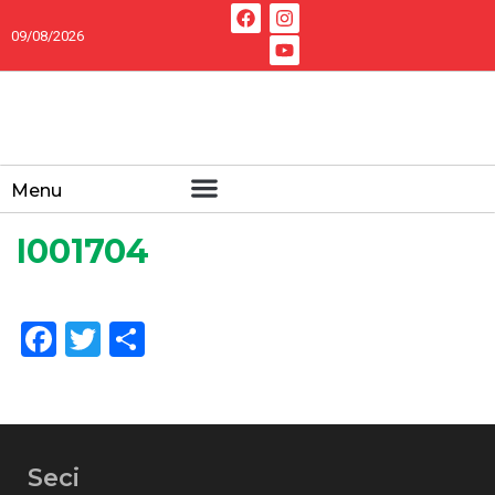
09/08/2026
Menu
I001704
Facebook
Twitter
Share
Seci