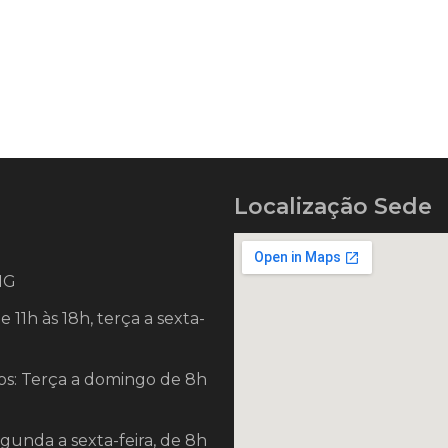
Localização Sede
 MG
11h às 18h, terça a sexta-
s: Terça a domingo de 8h
egunda a sexta-feira, de 8h