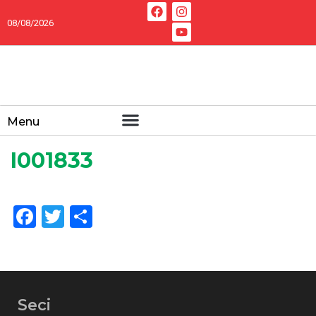
08/08/2026
Menu
I001833
Facebook
Twitter
Share
Seci