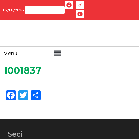
09/08/2026
Menu
I001837
Facebook
Twitter
Share
Seci