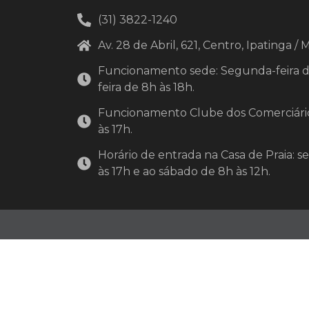
(31) 3822-1240
Av. 28 de Abril, 621, Centro, Ipatinga /
Funcionamento sede: Segunda-feira de 
feira de 8h às 18h.
Funcionamento Clube dos Comerciário
às 17h.
Horário de entrada na Casa de Praia: s
às 17h e ao sábado de 8h às 12h.