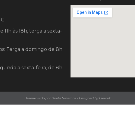
 MG
11h às 18h, terça a sexta-
s: Terça a domingo de 8h
egunda a sexta-feira, de 8h
Desenvolvido por Direta Sistemas /
Designed by Freepik