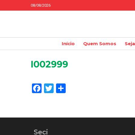
08/08/2026
Início
Quem Somos
Sej
I002999
Facebook
Twitter
Share
Seci