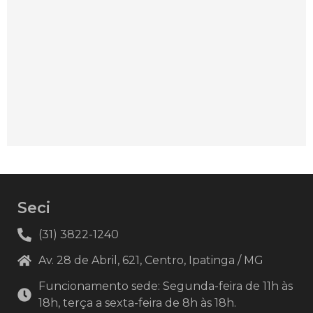
Seci
(31) 3822-1240
Av. 28 de Abril, 621, Centro, Ipatinga / MG
Funcionamento sede: Segunda-feira de 11h às
18h, terça a sexta-feira de 8h às 18h.