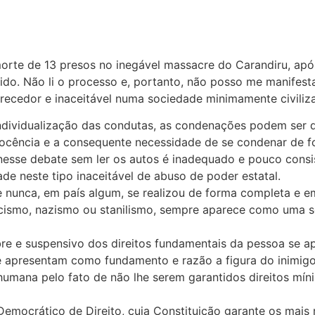
orte de 13 presos no inegável massacre do Carandiru, ap
ido. Não li o processo e, portanto, não posso me manifest
recedor e inaceitável numa sociedade minimamente civiliz
individualização das condutas, as condenações podem ser q
 inocência e a consequente necessidade de se condenar de f
nesse debate sem ler os autos é inadequado e pouco consi
de neste tipo inaceitável de abuso de poder estatal.
 nunca, em país algum, se realizou de forma completa e e
scismo, nazismo ou stanilismo, sempre aparece como uma 
obre e suspensivo dos direitos fundamentais da pessoa se 
e apresentam como fundamento e razão a figura do inimig
 humana pelo fato de não lhe serem garantidos direitos mí
crático de Direito, cuja Constituição garante os mais r