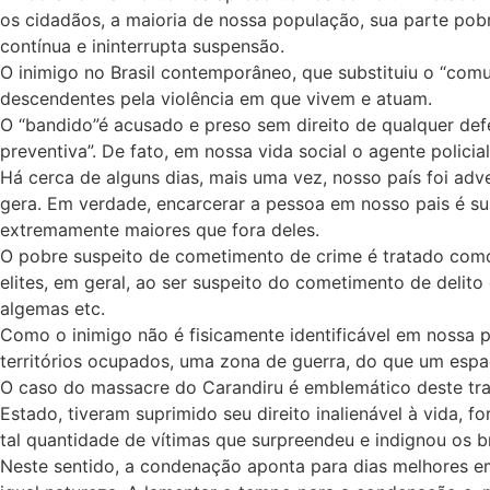
os cidadãos, a maioria de nossa população, sua parte pobr
contínua e ininterrupta suspensão.
O inimigo no Brasil contemporâneo, que substituiu o “com
descendentes pela violência em que vivem e atuam.
O “bandido”é acusado e preso sem direito de qualquer def
preventiva”. De fato, em nossa vida social o agente policia
Há cerca de alguns dias, mais uma vez, nosso país foi adv
gera. Em verdade, encarcerar a pessoa em nosso pais é su
extremamente maiores que fora deles.
O pobre suspeito de cometimento de crime é tratado como 
elites, em geral, ao ser suspeito do cometimento de deli
algemas etc.
Como o inimigo não é fisicamente identificável em nossa p
territórios ocupados, uma zona de guerra, do que um espaç
O caso do massacre do Carandiru é emblemático deste tra
Estado, tiveram suprimido seu direito inalienável à vida,
tal quantidade de vítimas que surpreendeu e indignou os br
Neste sentido, a condenação aponta para dias melhores em