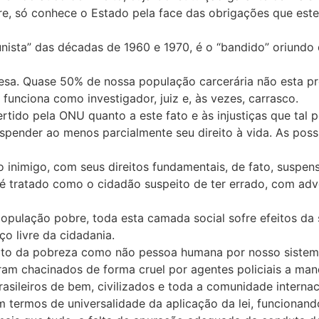
e, só conhece o Estado pela face das obrigações que este 
unista” das décadas de 1960 e 1970, é o “bandido” oriundo
esa. Quase 50% de nossa população carcerária não esta pr
l funciona como investigador, juiz e, às vezes, carrasco.
ertido pela ONU quanto a este fato e às injustiças que ta
spender ao menos parcialmente seu direito à vida. As poss
inimigo, com seus direitos fundamentais, de fato, suspens
to é tratado como o cidadão suspeito de ter errado, com a
opulação pobre, toda esta camada social sofre efeitos da 
o livre da cidadania.
to da pobreza como não pessoa humana por nosso sistema.
 foram chacinados de forma cruel por agentes policiais a m
asileiros de bem, civilizados e toda a comunidade internac
 termos de universalidade da aplicação da lei, funcionan