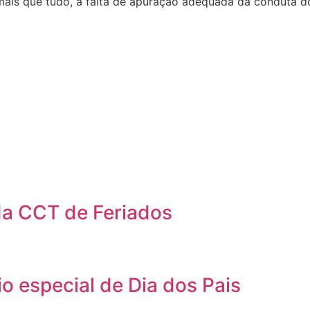
mais que tudo, a falta de apuração adequada da conduta do
a CCT de Feriados
io especial de Dia dos Pais