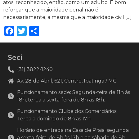
atos, reconhecido, então, como um adulto. É bom
reforçar que a maioridade penal não é,
necessariamente, a mesma que a maioridade civil […]
Facebook
Twitter
Share
Seci
(31) 3822-1240
Av. 28 de Abril, 621, Centro, Ipatinga / MG
Funcionamento sede: Segunda-feira de 11h às
18h, terça a sexta-feira de 8h às 18h.
Funcionamento Clube dos Comerciários:
Terça a domingo de 8h às 17h.
Horário de entrada na Casa de Praia: segunda
a sexta-feira, de 8h às 17h e ao sábado de 8h