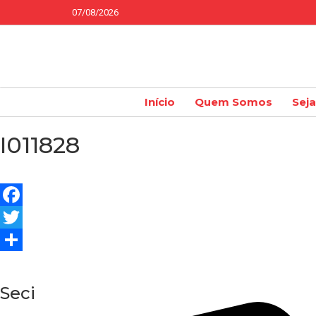
07/08/2026
Início
Quem Somos
Sej
I011828
Facebook
Twitter
Share
Seci