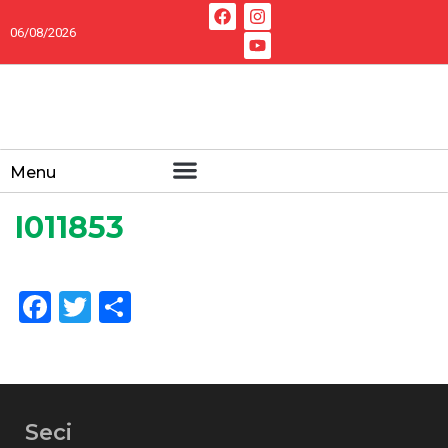
06/08/2026
Menu
I011853
Facebook
Twitter
Share
Seci