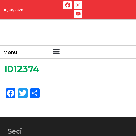
10/08/2026
Menu
I012374
Facebook
Twitter
Share
Seci