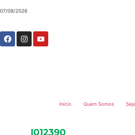
07/08/2026
Início
Quem Somos
Sej
I012390