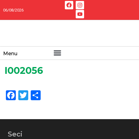
06/08/2026
Menu
I002056
Facebook
Twitter
Share
Seci