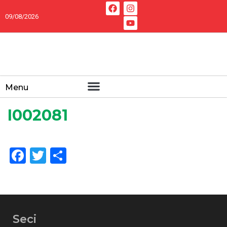
09/08/2026
Menu
I002081
Facebook
Twitter
Share
Seci