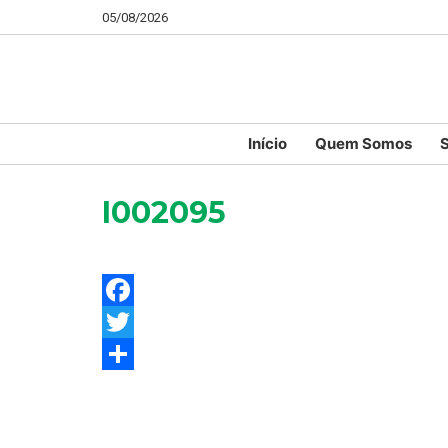
05/08/2026
Início
Quem Somos
S
I002095
Facebook
Twitter
Share