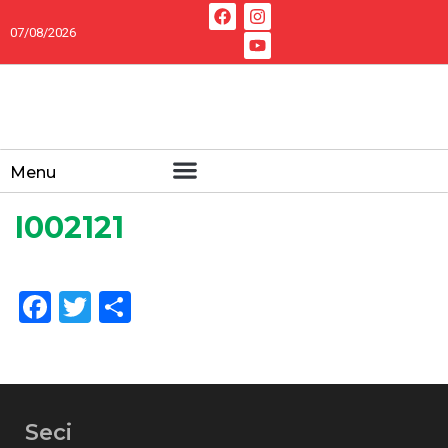
07/08/2026
Menu
I002121
Facebook
Twitter
Share
Seci