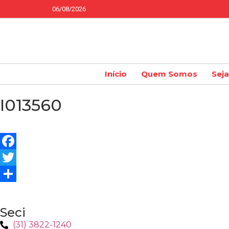
06/08/2026
Início
Quem Somos
Sej
I013560
Facebook
Twitter
Share
Seci
(31) 3822-1240