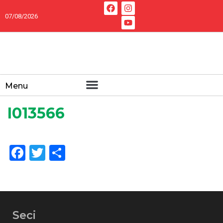
07/08/2026
Menu
I013566
Facebook
Twitter
Share
Seci