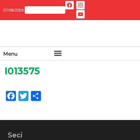
07/08/2026
Menu
I013575
Facebook
Twitter
Share
Seci