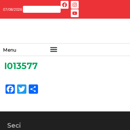
07/08/2026
Menu
I013577
Facebook
Twitter
Share
Seci