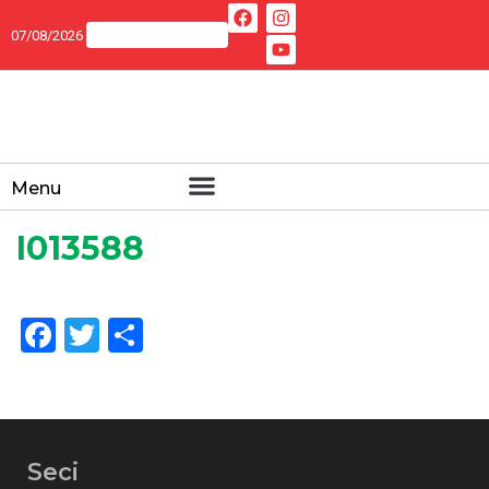
07/08/2026
Menu
I013588
Facebook
Twitter
Share
Seci