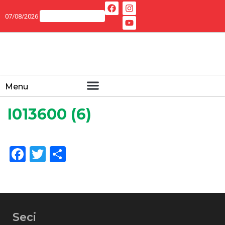
07/08/2026
Menu
I013600 (6)
Facebook
Twitter
Share
Seci