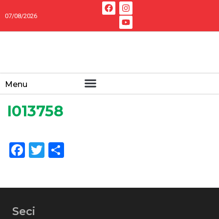
07/08/2026
Menu
I013758
Facebook
Twitter
Share
Seci