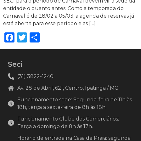
SECI para o período de Carnaval devem vir à sede da
entidade o quanto antes. Como a temporada do
Carnaval é de 28/02 a 05/03, a agenda de reservas já
está aberta para esse período e as […]
Facebook
Twitter
Share
Seci
(31) 3822-1240
Av. 28 de Abril, 621, Centro, Ipatinga / MG
Funcionamento sede: Segunda-feira de 11h às
18h, terça a sexta-feira de 8h às 18h.
Funcionamento Clube dos Comerciários:
Terça a domingo de 8h às 17h.
Horário de entrada na Casa de Praia: segunda