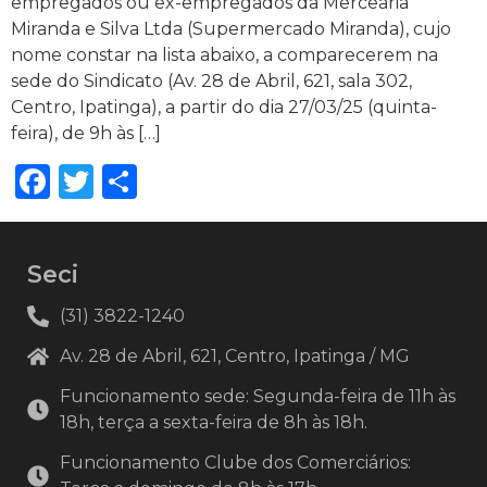
empregados ou ex-empregados da Mercearia
Miranda e Silva Ltda (Supermercado Miranda), cujo
nome constar na lista abaixo, a comparecerem na
sede do Sindicato (Av. 28 de Abril, 621, sala 302,
Centro, Ipatinga), a partir do dia 27/03/25 (quinta-
feira), de 9h às […]
Facebook
Twitter
Share
Seci
(31) 3822-1240
Av. 28 de Abril, 621, Centro, Ipatinga / MG
Funcionamento sede: Segunda-feira de 11h às
18h, terça a sexta-feira de 8h às 18h.
Funcionamento Clube dos Comerciários: