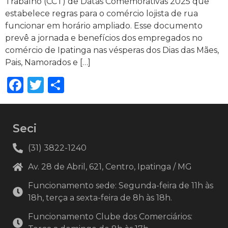
Trabalho (CCT) de Datas Comemorativas 2025 que
estabelece regras para o comércio lojista de rua
funcionar em horário ampliado. Esse documento
prevê a jornada e benefícios dos empregados no
comércio de Ipatinga nas vésperas dos Dias das Mães,
Pais, Namorados e […]
Facebook
Twitter
Share
Seci
(31) 3822-1240
Av. 28 de Abril, 621, Centro, Ipatinga / MG
Funcionamento sede: Segunda-feira de 11h às
18h, terça a sexta-feira de 8h às 18h.
Funcionamento Clube dos Comerciários: