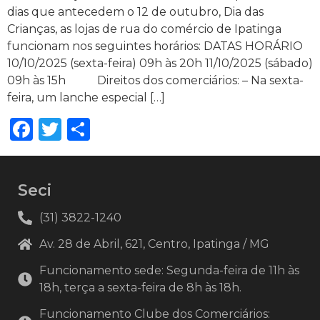
dias que antecedem o 12 de outubro, Dia das
Crianças, as lojas de rua do comércio de Ipatinga
funcionam nos seguintes horários: DATAS HORÁRIO
10/10/2025 (sexta-feira) 09h às 20h 11/10/2025 (sábado)
09h às 15h Direitos dos comerciários: – Na sexta-
feira, um lanche especial […]
Facebook
Twitter
Share
Seci
(31) 3822-1240
Av. 28 de Abril, 621, Centro, Ipatinga / MG
Funcionamento sede: Segunda-feira de 11h às
18h, terça a sexta-feira de 8h às 18h.
Funcionamento Clube dos Comerciários: