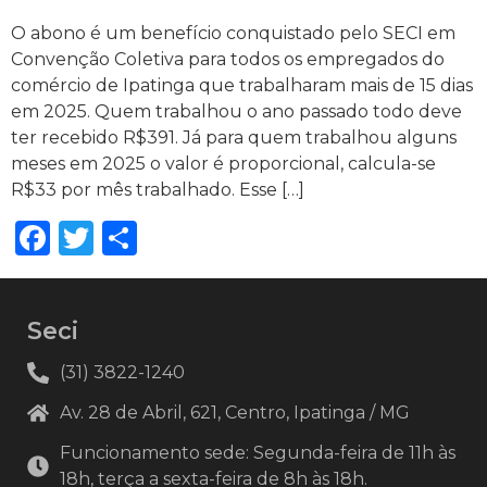
O abono é um benefício conquistado pelo SECI em
Convenção Coletiva para todos os empregados do
comércio de Ipatinga que trabalharam mais de 15 dias
em 2025. Quem trabalhou o ano passado todo deve
ter recebido R$391. Já para quem trabalhou alguns
meses em 2025 o valor é proporcional, calcula-se
R$33 por mês trabalhado. Esse […]
Facebook
Twitter
Share
Seci
(31) 3822-1240
Av. 28 de Abril, 621, Centro, Ipatinga / MG
Funcionamento sede: Segunda-feira de 11h às
18h, terça a sexta-feira de 8h às 18h.