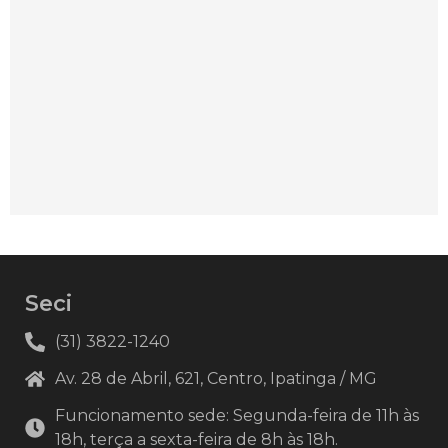
Seci
(31) 3822-1240
Av. 28 de Abril, 621, Centro, Ipatinga / MG
Funcionamento sede: Segunda-feira de 11h às
18h, terça a sexta-feira de 8h às 18h.